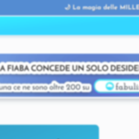
🌙 La magia delle MILLE E UN
fabulinis+
Accedi a
💫
fabulinis+
COS’É
🧸
ASCOLTA
le Audiofiabe