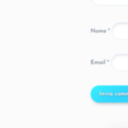

Nome
*
Email
*