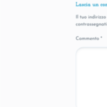
Lascia un c
Il tuo indirizz
contrassegnat
Commento
*