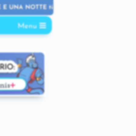
A NOTTE ti aspetta! 👉 CLICCA QUI! 👈
Chiudi
Menu