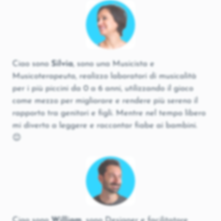
Ciao sono
Silvia
, sono una Musicista e
Musicoterapeuta, realizzo laboratori di musicalità
per i più piccini da 0 a 6 anni, utilizzando il gioco
come mezzo per migliorare e rendere più sereno il
rapporto tra genitori e figli. Mentre nel tempo libero
mi diverto a leggere e raccontar fiabe ai bambini.
😊
Ciao sono
William
, sono Designer e facilitatore