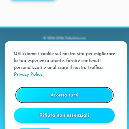
© 2016-2026 fabulinis.com
79H Sagl ● Via San Gottardo 56, 6900 Massagno - CH
VAT: CHE-400.113.959
Utilizziamo i cookie sul nostro sito per migliorare
la tua esperienza utente, fornire contenuti
personalizzati e analizzare il nostro traffico.
Privacy Policy.
Accetta tutti
Privacy Policy
Termini e condizioni di utilizzo
Rifiuta non essenziali