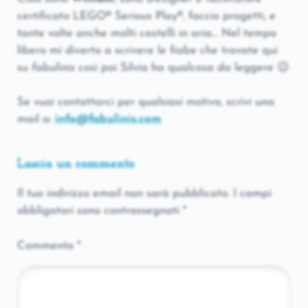
certificato LEGO® Serious Play®, faccio progetti, e
tante volte anche molti castelli in aria... Nel tempo
libero mi diverto a scrivere le fiabe che trovate qui
su
fabulinis
così poi Silvia ha qualcosa da leggere 😉
Se vuoi contattarci per qualsiasi motivo, scrivi una
mail a:
info@fabulinis.com
Lascia un commento
Il tuo indirizzo email non sarà pubblicato.
I campi
obbligatori sono contrassegnati
*
Commento
*