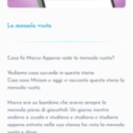
La mensola vuota
Cosa fa Marco Appena vede la mensola vuota?
Vediamo cosa succede in questa storia.
Ciao sono Miriam e oggi vi racconto questa storia la
mensola vuota.
Marco era un bambino che aveva sempre la
mensola piena di giocattoli. Un giorno mentre
andava a scuola e studiava e studiava e studiava
appena entrato nella sua stanza ha visto la mensola
vuota e disse: