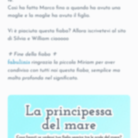
te.
Così ha fatto Marco fino a quando ha avuto una
moglie e la moglie ha avuto il figlio.
Vi è piaciuta questa fiaba? Allora iscrivetevi al sito
di Silvia e William ciaoooo
⚜ Fine della fiaba ⚜
fabulinis
ringrazia la piccola Miriam per aver
condiviso con tutti noi questa fiaba, semplice ma
molto profonda nel significato.