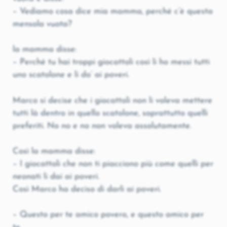
– Vediamo cosa dice mia mamma, perché c’è questa
mensola vuota?
la mamma disse:
– Perché tu hai troppi giocattoli così li ho messi tutti
uno scatolone e li do’ ai poveri.
Marco si decise che i giocattoli non li voleva mettere
tutti là dentro in quello scatolone, soprattutto quelli
preferiti. No no e no non voleva assolutamente.
Così la mamma disse:
– I giocattoli che non ti piacciono più come quelli per
neonati li dai ai poveri.
Così Marco ha deciso di darli ai poveri.
– Questo per te amico povero, e questo amico per