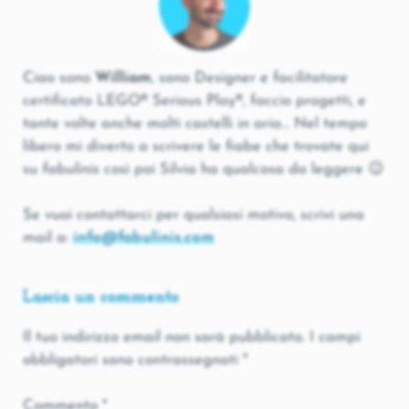
Ciao sono
William
, sono Designer e facilitatore
certificato LEGO® Serious Play®, faccio progetti, e
tante volte anche molti castelli in aria... Nel tempo
libero mi diverto a scrivere le fiabe che trovate qui
su
fabulinis
così poi Silvia ha qualcosa da leggere 😉
Se vuoi contattarci per qualsiasi motivo, scrivi una
mail a:
info@fabulinis.com
Lascia un commento
Il tuo indirizzo email non sarà pubblicato.
I campi
obbligatori sono contrassegnati
*
Commento
*