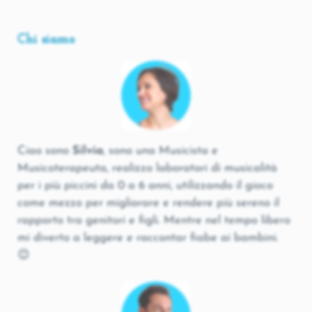
Chi siamo
Ciao sono
Silvia
, sono una Musicista e
Musicoterapeuta, realizzo laboratori di musicalità
per i più piccini da 0 a 6 anni, utilizzando il gioco
come mezzo per migliorare e rendere più sereno il
rapporto tra genitori e figli. Mentre nel tempo libero
mi diverto a leggere e raccontar fiabe ai bambini.
😊