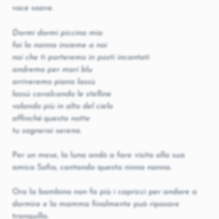
voce soave.
Dormi dormi piccina mia
fai la nanna insieme a noi
noi che ti porteremo in posti incantati
andremo per mari blu
arriveremo piano lassù
lassù cavalcando le stelline
volando più in alto del cielo
affinché questa notte
tu sognerai serena.
Per un mese, la luna andò a fare visita alla sua
amica Sofia, cantando questa ninna nanna.
Ora la bambina non fa più i capricci per andare a
dormire e la mamma finalmente può riposare
tranquilla.