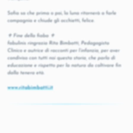
Sofia sa che prima o poi, la luna ritornerà a farle
compagnia e chiude gli occhietti, felice.
⚜ Fine della fiaba ⚜
fabulinis ringrazia Rita Bimbatti, Pedagogista
Clinico e autrice di racconti per l’infanzia, per aver
condiviso con tutti noi questa storia, che parla di
educazione e rispetto per la natura da coltivare fin
dalla tenera età.
www.ritabimbatti.it