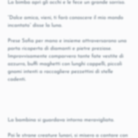
La bimba aprì gli occhi e le fece un grande sorriso.
“Dolce amica, vieni, ti farò conoscere il mio mondo
incantato” disse la luna.
Prese Sofia per mano e insieme attraversarono una
porta ricoperta di diamanti e pietre preziose.
Improvvisamente comparvero tante fate vestite di
azzurro, buffi maghetti con lunghi cappelli, piccoli
gnomi intenti a raccogliere pezzettini di stelle
cadenti.
La bambina si guardava intorno meravigliata.
Poi le strane creature lunari, si misero a cantare con