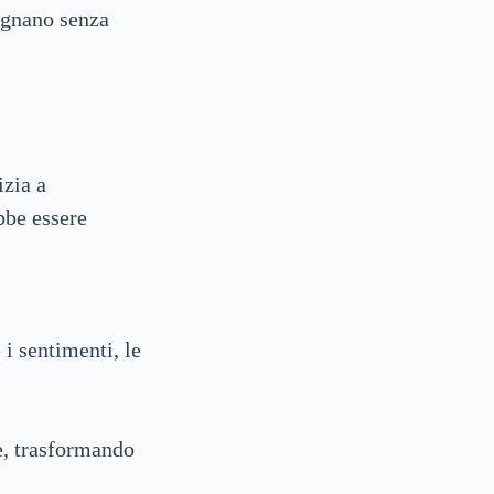
segnano senza
izia a
bbe essere
i sentimenti, le
e, trasformando