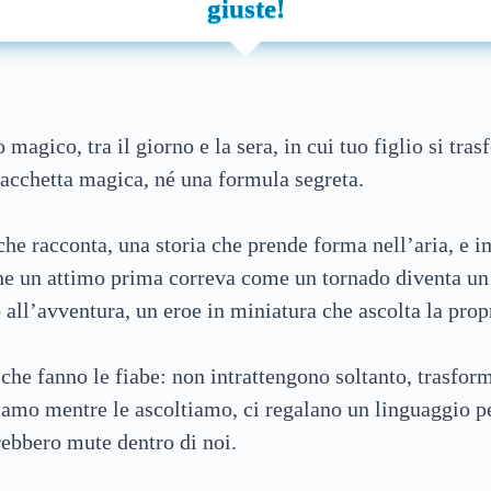
giuste!
🏰
LEGGI
le Fiabe e le Favole
🐲🦄🦖
Audiofiabe di fabulinis
😴
CULLA
con i Rilassamenti guidati
🐲🦄🦖
🏰
Audiofiabe Classiche
Fiabe originali di fabulinis
agico, tra il giorno e la sera, in cui tuo figlio si tras
acchetta magica, né una formula segreta.
🆘
Fiabe in Soccorso: cosa ci insegnano le fiabe
🦊🍇
👸🤴
Audiofiabe sugli animali di Esopo
Fiabe Classiche
che racconta, una storia che prende forma nell’aria, e
🛍️
fabulinis Shop
🕌
🦊🍇
Audiofiabe delle Mille e una notte
Favole sugli animali di Esopo
e un attimo prima correva come un tornado diventa un 
 all’avventura, un eroe in miniatura che ascolta la prop
🛒
Carrello
🧪⚙️📐🧮
🕌
Le Mille e una notte
Audiofiabe STEM
che fanno le fiabe: non intrattengono soltanto, trasfor
amo mentre le ascoltiamo, ci regalano un linguaggio pe
💌
💌
la
fabuletter
🧪⚙️📐🧮
👵
Audiofiabe Popolari
Fiabe STEM
rebbero mute dentro di noi.