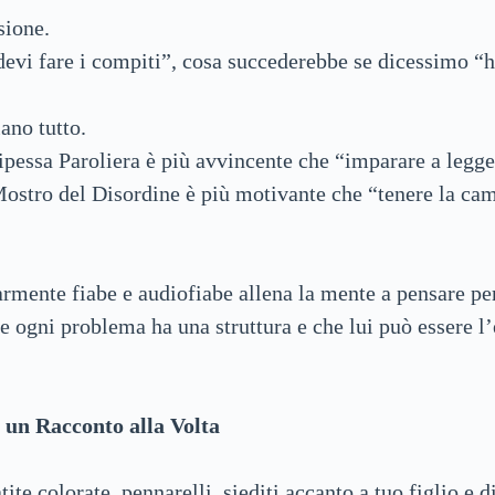
sione.
devi fare i compiti”, cosa succederebbe se dicessimo “
ano tutto.
ipessa Paroliera è più avvincente che “imparare a legg
Mostro del Disordine è più motivante che “tenere la cam
rmente fiabe e audiofiabe allena la mente a pensare per
e ogni problema ha una struttura e che lui può essere l’
 un Racconto alla Volta
ite colorate, pennarelli, siediti accanto a tuo figlio e d