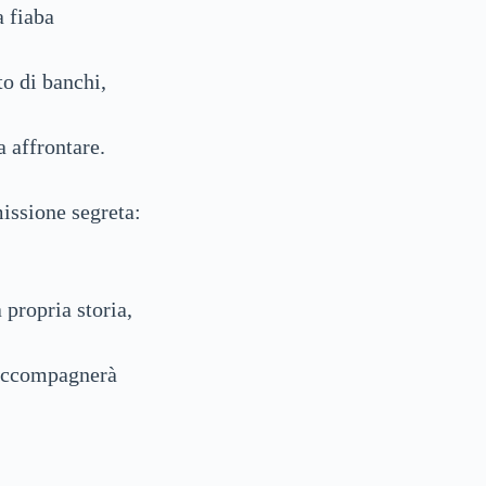
a fiaba
to di banchi,
a affrontare.
issione segreta:
 propria storia,
 accompagnerà