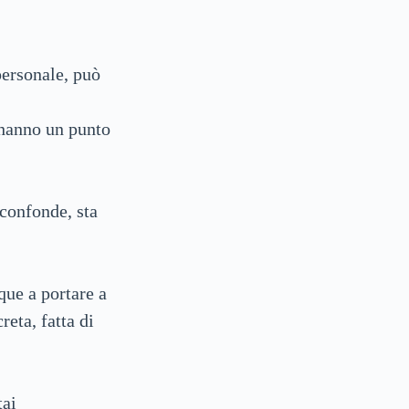
personale, può
i hanno un punto
 confonde, sta
que a portare a
reta, fatta di
tai