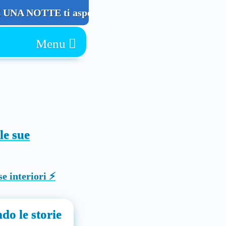
A NOTTE ti aspetta! 👉 CLICCA QUI! 👈
Chiudi
Menu
le sue
do le storie