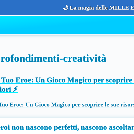
🌙 La magia delle MILLE E UN
rofondimenti-creatività
fabulinis+
Accedi a
l Tuo Eroe: Un Gioco Magico per scoprire 
iori ⚡
💫
fabulinis+
COS’É
🧸
ASCOLTA
le Audiofiabe
eroi non nascono perfetti, nascono ascoltan