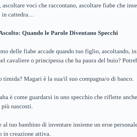
, ascoltare voci che raccontano, ascoltare fiabe che in
🏰
👧
Elenco di tutte le fiabe e le favole per bambini
Nomi femminili
e in cattedra…
Ascolto: Quando le Parole Diventano Specchi
❤️
👦
Fiabe scritte da voi
Nomi maschili
imo delle fiabe accade quando tuo figlio, ascoltando, in
el cavaliere o principessa che ha paura del buio? Potre
o timida? Magari è la sua/il suo compagna/o di banco.
aba è come guardarsi in uno specchio che riflette anche 
 più nascosti.
e al tuo bambino di inventare insieme un eroe personal
o in creazione attiva.