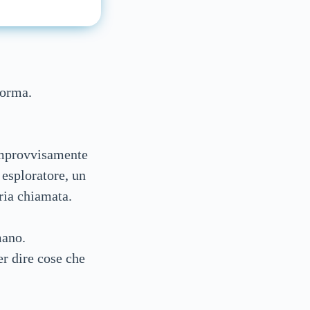
forma.
 improvvisamente
esploratore, un
ria chiamata.
mano.
r dire cose che