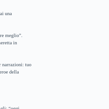
hai una
ere meglio”.
eretta in
 narrazioni: tuo
eroe della
igli: “oggi