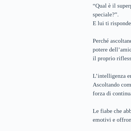
“Qual è il super
speciale?”.
E lui ti rispond
Perché ascoltand
potere dell’ami
il proprio rifle
L’intelligenza e
Ascoltando come
forza di continu
Le fiabe che abb
emotivi e offro