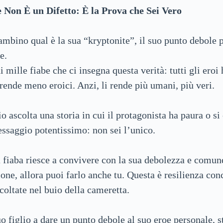
 Non È un Difetto: È la Prova che Sei Vero
ambino qual è la sua “kryptonite”, il suo punto debole 
e.
i mille fiabe che ci insegna questa verità: tutti gli ero
 rende meno eroici. Anzi, li rende più umani, più veri.
o ascolta una storia in cui il protagonista ha paura o si
ssaggio potentissimo: non sei l’unico.
a fiaba riesce a convivere con la sua debolezza e comun
one, allora puoi farlo anche tu. Questa è resilienza conc
coltate nel buio della cameretta.
o figlio a dare un punto debole al suo eroe personale, s