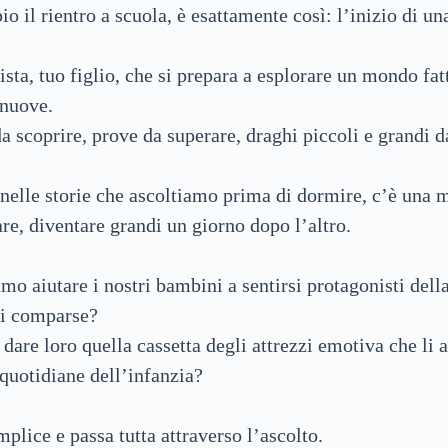
🏆
Giochi e sfide
👵
🧸
Racconti Popolari
Audiofiabe brevi
o il rientro a scuola, è esattamente così: l’inizio di un
📜
Filastrocche e… incanti di parole
sta, tuo figlio, che si prepara a esplorare un mondo fat
🌙😴
📖
😝
Storie brevi della buonanotte
Audiofiabe Lunghe
Gli Scioglilingua
 nuove.
da scoprire, prove da superare, draghi piccoli e grandi d
👩🏻🧔🏻‍♂️
📧
Chi siamo
Contattaci
🤯
💫
🎃👻
🎈
Tutti i “colmi” più belli, furbi e divertenti!
Fiabe Suddivise per Argomento
Audiofiabe di Halloween
Le Filastrocche
nelle storie che ascoltiamo prima di dormire, c’è una m
🤸
🎅🎄
🎃👻
🤩
Le conte dei bambini in rima
Tutti gli indovinelli
Audiofiabe di Natale
Storie di Halloween
re, diventare grandi un giorno dopo l’altro.
📜
🥳
🎅🎄
 aiutare i nostri bambini a sentirsi protagonisti della
Tutte le frasi belle per bambini
Audiofiabe di Carnevale
I racconti di Natale
ci comparse?
are loro quella cassetta degli attrezzi emotiva che li
🎃👻🦇
🐣🐇
🥳
Frasi belle e Aforismi su Halloween
Racconti di Carnevale
Audiofiabe di Pasqua
quotidiane dell’infanzia?
🎅🎄
🐣🐇
Frasi belle e Aforismi sul Natale
Storie e racconti di Pasqua
mplice e passa tutta attraverso l’ascolto.