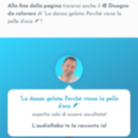
Alla fine della pagina
troverai anche il
🎨 Disegno
da colorare
di “La danza gelata: Perché viene la
pelle d’oca 🪶“!
“La danza gelata: Perché viene la pelle
d’oca 🪶“
aspetta solo di essere ascoltata!
L’audiofiaba te la racconto io!