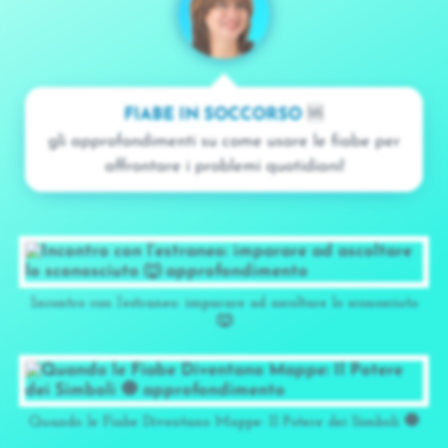
FIABE IN SOCCORSO
🆘
gli approfondimenti su come usare le fiabe per
affrontare i problemi quotidiani!
Incontro con l’estraneo: imparare ad ascoltare lo sconosciuto
🐺
Quando le Fiabe Diventano Mappe: Il Potere dei Simboli 🧿