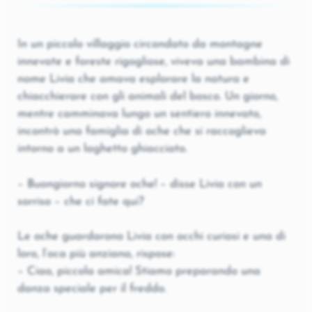
In un piccolo villaggio circondato da montagne
innevate e foreste rigogliose, viveva una bambina di
nome Livia che amava esplorare la natura e
chiacchierare con gli animali del bosco. Un giorno,
mentre camminava lungo un sentiero innevato,
incontrò una famiglia di oche che si raccoglieva
intorno a un laghetto ghiacciato.
– Buongiorno signore oche! – disse Livia con un
sorriso – che ci fate qui?
Le oche guardarono Livia con occhi curiosi e una di
loro, l’oca più anziana, rispose:
– Ciao, piccola amica! Stiamo preparando una
danza speciale per il freddo.