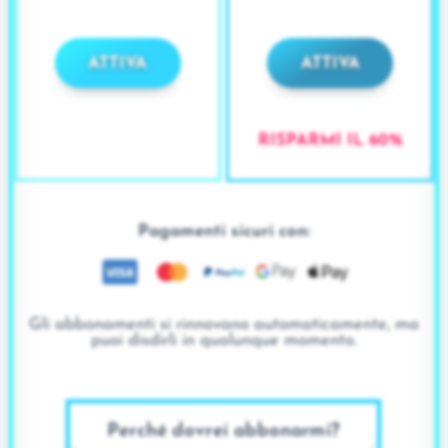
ATTIVA
ATTIVA
RISPARMI IL 60%
Pagamenti sicuri con:
Gli abbonamenti si rinnovano automaticamente, ma
puoi disdirli in qualunque momento.
Perché dovrei abbonarmi?