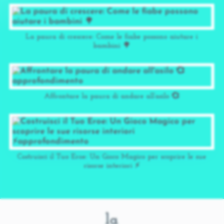
La paura di crescere: Come le fiabe possono aiutare i
bambini 🌳
Affrontare la paura di andare all’asilo 💞
Costruisci il Tuo Eroe: Un Gioco Magico per scoprire le sue
risorse interiori ⚡