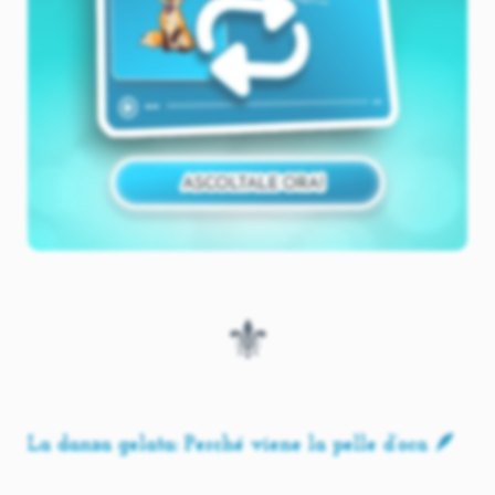
⚜️
La danza gelata: Perché viene la pelle d’oca 🪶