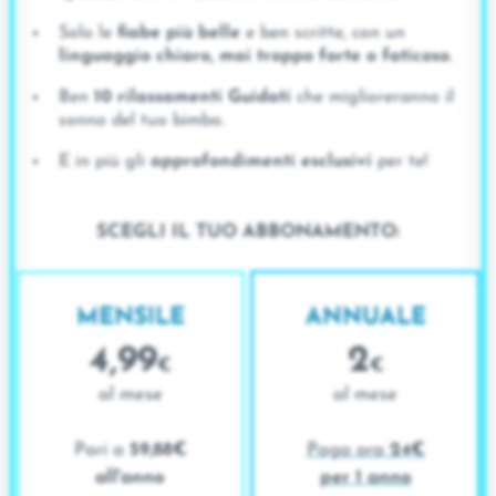
Solo le
fiabe più belle
e ben scritte, con un
linguaggio chiaro, mai troppo forte o faticoso
.
Ben
10 rilassamenti Guidati
che miglioreranno il
sonno del tuo bimbo.
E in più gli
approfondimenti esclusivi
per te!
SCEGLI IL TUO ABBONAMENTO:
MENSILE
ANNUALE
4,99
2
€
€
al mese
al mese
Pari a
59,88€
Paga ora
24€
all'anno
per 1 anno