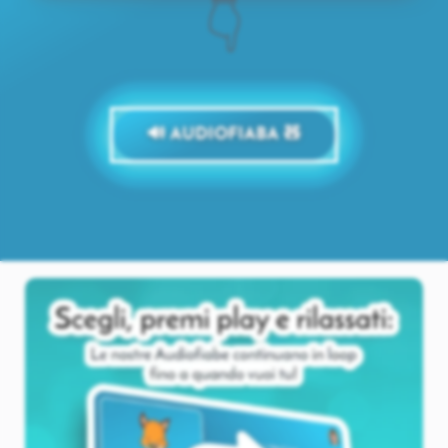
👇
🔊 AUDIOFIABA 🧸