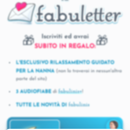
Iscriviti ed avrai
🎁
🎁
SUBITO IN REGALO:
L'ESCLUSIVO RILASSAMENTO GUIDATO
PER LA NANNA
(non lo troverai in nessun'altra
parte del sito)
fabulinis+
3 AUDIOFIABE
di
!
fabulinis
TUTTE LE NOVITÀ DI