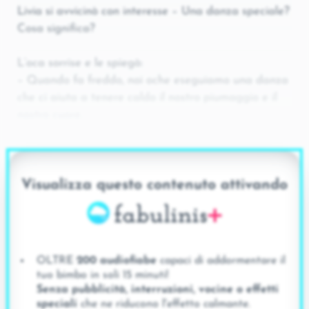
Livia si avvicinò con interesse – Una danza speciale?
Cosa significa?
L’oca sorrise e le spiegò:
– Quando fa freddo, noi oche eseguiamo una danza
che ci aiuta a tenere caldo il nostro piumaggio e il
nostro cuore.
Visualizza questo contenuto attivando
OLTRE
200 audiofiabe
capaci di addormentare il
tuo bimbo in soli 15 minuti!
Senza pubblicità, interruzioni, vocine o effetti
speciali
che ne riducono l'effetto calmante.