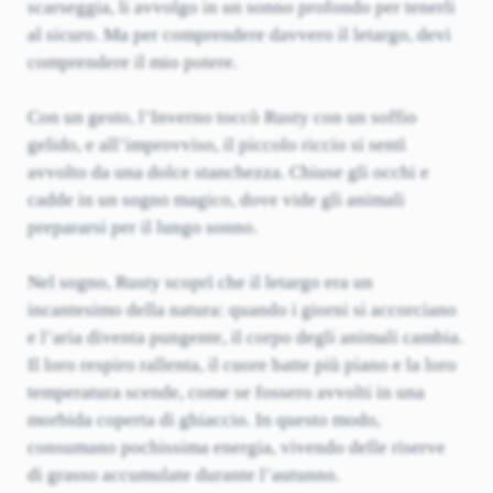
scarseggia, li avvolgo in un sonno profondo per tenerli
al sicuro. Ma per comprendere davvero il letargo, devi
comprendere il mio potere.
Con un gesto, l’Inverno toccò Rusty con un soffio
gelido, e all’improvviso, il piccolo riccio si sentì
avvolto da una dolce stanchezza. Chiuse gli occhi e
cadde in un sogno magico, dove vide gli animali
prepararsi per il lungo sonno.
Nel sogno, Rusty scoprì che il letargo era un
incantesimo della natura: quando i giorni si accorciano
e l’aria diventa pungente, il corpo degli animali cambia.
Il loro respiro rallenta, il cuore batte più piano e la loro
temperatura scende, come se fossero avvolti in una
morbida coperta di ghiaccio. In questo modo,
consumano pochissima energia, vivendo delle riserve
di grasso accumulate durante l’autunno.