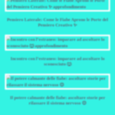
Pensiero Laterale: Come le Fiabe Aprono le Porte del
Pensiero Creativo ✨
Incontro con l’estraneo: imparare ad ascoltare lo
sconosciuto 🐺
Il potere calmante delle fiabe: ascoltare storie per
rilassare il sistema nervoso 😌