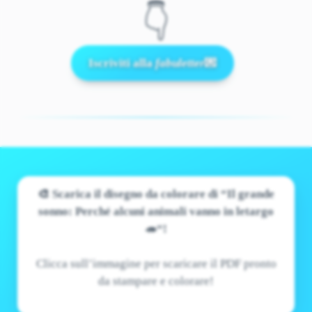
👇
Iscriviti alla
fabuletter
💌
🎨 Scarica il disegno da colorare di “Il grande
sonno: Perché alcuni animali vanno in letargo
🦔“!
Clicca sull’immagine per scaricare il PDF pronto
da stampare e colorare!