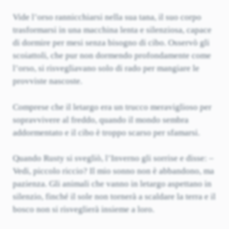
Vide l’orso rannicchiarsi nella sua tana, il suo corpo
trasformarsi in una macchina lenta e silenziosa, capace
di dormire per mesi senza bisogno di cibo. Osservò gli
scoiattoli, che pur non dormendo profondamente come
l’orso, si risvegliavano solo di rado per mangiare le
provviste nascoste.
Comprese che il letargo era un trucco meraviglioso per
sopravvivere al freddo, quando il mondo sembra
addormentato e il cibo è troppo scarso per sfamarsi.
Quando Rusty si svegliò, l’Inverno gli sorrise e disse: –
Vedi, piccolo riccio? Il mio sonno non è abbandono, ma
pazienza. Gli animali che vanno in letargo aspettano in
silenzio, finché il sole non tornerà a scaldare la terra e il
bosco non si risveglierà insieme a loro.