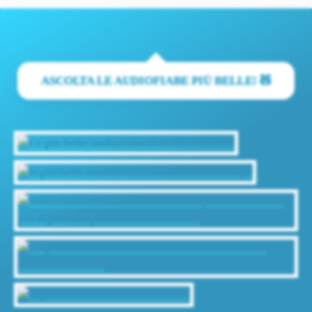
ASCOLTA LE AUDIOFIABE PIÙ BELLE! 🧸