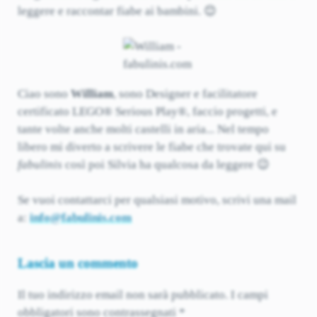
leggere e raccontar fiabe ai bambini. 😊
Ciao sono
William
, sono Designer e facilitatore
certificato LEGO® Serious Play®, faccio progetti, e
tante volte anche molti castelli in aria... Nel tempo
libero mi diverto a scrivere le fiabe che trovate qui su
fabulinis
così poi Silvia ha qualcosa da leggere 😉
Se vuoi contattarci per qualsiasi motivo, scrivi una mail
a:
info@fabulinis.com
Lascia un commento
Il tuo indirizzo email non sarà pubblicato.
I campi
obbligatori sono contrassegnati
*