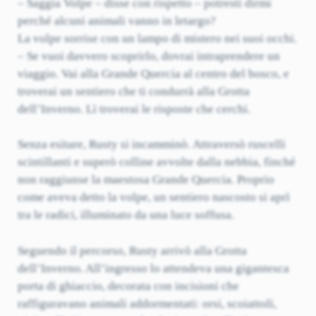
– Saggia Volpe – disse con rispetto – potresti dirmi
perché alcuni animali vanno in letargo?
La volpe sorrise con un lampo di mistero nei suoi occhi.
– Se vuoi davvero scoprirlo, dovrai intraprendere un
viaggio. Vai alla Grande Quercia al centro del bosco, e
troverai un sentiero che ti condurrà alla Grotta
dell’Inverno. Lì troverai le risposte che cerchi.
Senza esitare, Rusty si incamminò. Attraversò ruscelli
scintillanti e superò colline avvolte dalla nebbia, finché
non raggiunse la maestosa Grande Quercia. Proprio
come aveva detto la volpe, un sentiero nascosto si aprì
tra le radici, illuminato da una luce soffusa.
Seguendo il percorso, Rusty arrivò alla Grotta
dell’Inverno. All’ingresso lo attendeva una gigantesca
porta di ghiaccio, decorata con incisioni che
raffiguravano animali addormentati: orsi, scoiattoli,