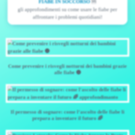
FIABE IN SOCCORSO
🆘
gli approfondimenti su come usare le fiabe per
affrontare i problemi quotidiani!
Come prevenire i risvegli notturni dei bambini grazie
alle fiabe 🌚
Il permesso di sognare: come l’ascolto delle fiabe li
prepara a inventare il futuro 🌈