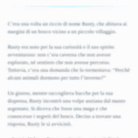
C’era una volta un riccio di nome Rusty, che abitava ai
margini di un bosco vicino a un piccolo villaggio.
Rusty era noto per la sua curiosità e il suo spirito
avventuroso: non c’era caverna che non avesse
esplorato, né sentiero che non avesse percorso.
Tuttavia, c’era una domanda che lo tormentava: “Perché
alcuni animali dormono per tutto l’inverno?”
Un giorno, mentre raccoglieva bacche per la sua
dispensa, Rusty incontrò una volpe anziana dal manto
argentato. Si diceva che fosse una maga e che
conoscesse i segreti del bosco. Deciso a trovare una
risposta, Rusty le si avvicinò.