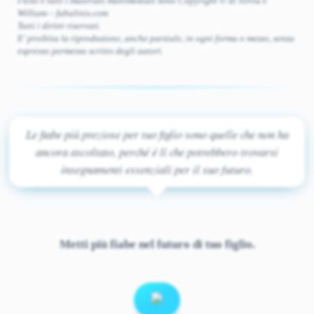
I testi e tutti i materiali multimediali sono Copyright © di Silvia e
William – fabulinis.com
Tutti i diritti riservati.
E' proibita la riproduzione, anche parziale, in ogni forma o mezzo, senza
espresso permesso scritto degli autori.
Le fiabe più preziose per tuo figlio sono quelle che non ha
ancora ascoltato, perché è lì che potrebbero trovarsi
insegnamenti essenziali per il suo futuro.
Metti più fiabe nel futuro di tuo figlio.