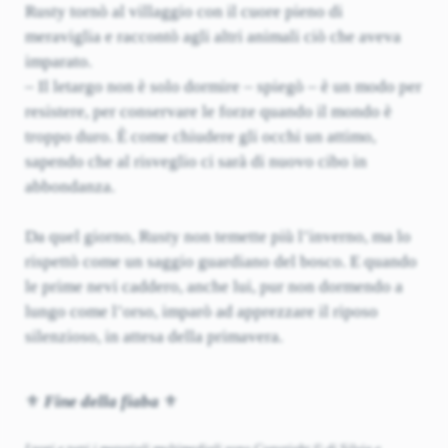
Rusty tornò al villaggio con il cuore pieno di
meraviglia e raccontò agli altri animali ciò che aveva
imparato.
– Il letargo non è solo dormire – spiegò – è un modo per
resistere, per conservare le forze quando il mondo è
troppo duro. È come chiudere gli occhi un attimo,
sapendo che al risveglio ci sarà di nuovo cibo in
abbondanza.
Da quel giorno, Rusty non temette più l’inverno, ma lo
rispettò come un saggio guardiano del bosco. E quando
le prime nevi caddero, anche lui, pur non dormendo a
lungo come l’orso, imparò ad apprezzare il riposo
silenzioso, in attesa della primavera.
⚜️
Fine della fiaba
⚜️