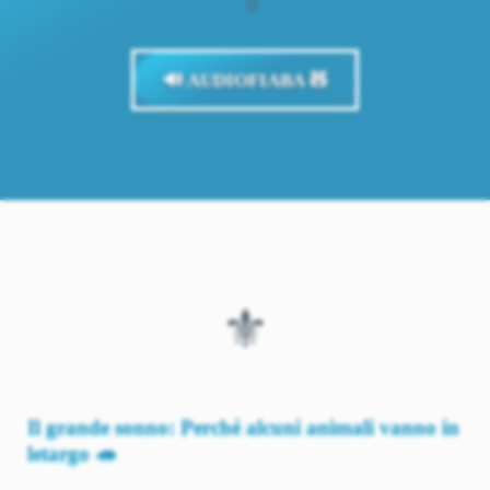
🔊 AUDIOFIABA 🧸
⚜️
Il grande sonno: Perché alcuni animali vanno in
letargo 🦔