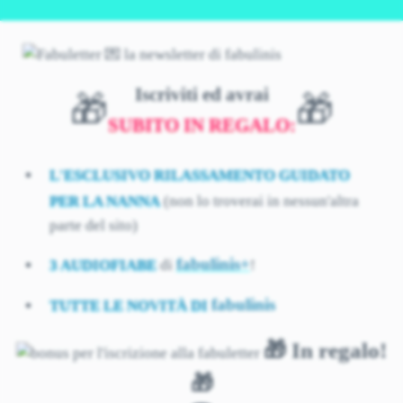
Iscriviti ed avrai
🎁
🎁
SUBITO IN REGALO:
L'ESCLUSIVO RILASSAMENTO GUIDATO
PER LA NANNA
(non lo troverai in nessun'altra
parte del sito)
fabulinis+
3 AUDIOFIABE
di
!
fabulinis
TUTTE LE NOVITÀ DI
🎁 In regalo!
🎁