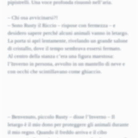
pipistrelli. Una voce profonda risuonò nell’aria.
– Chi osa avvicinarsi?!
– Sono Rusty il Riccio – rispose con fermezza – e
desidero sapere perché alcuni animali vanno in letargo.
La porta si aprì lentamente, rivelando un grande salone
di cristallo, dove il tempo sembrava essersi fermato.
Al centro della stanza c’era una figura maestosa:
l’Inverno in persona, avvolto in un mantello di neve e
con occhi che scintillavano come ghiaccio.
– Benvenuto, piccolo Rusty – disse l’Inverno – Il
letargo è il mio dono per proteggere gli animali durante
il mio regno. Quando il freddo arriva e il cibo