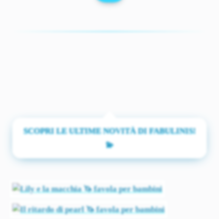
SCOPRI LE ULTIME NOVITÀ DI FABULINIS!
💫